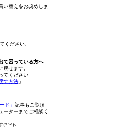
に買い替えをお奨めしま
れてください。
出て困っている方へ
に戻せます。
ってください。
に戻す方法
」
レード」
記事もご覧頂
ューターまでご相談く
^^)v