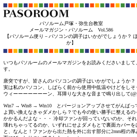
パソルーム戸塚・弥生台教室
メールマガジン・パソルーム Vol.586
【パソルーム便り－パソコンの調子はいかがでしょうか？ 
か】
いつもパソルームのメールマガジンをお読みくださいまして
す。
唐突ですが、皆さんのパソコンの調子はいかがでしょうか？
実は私のパソコン、しばらく前から使用中低温やけどをしそうな
ウィーーーーーーーン、耳障りな大きな音まで鳴り出して(@_
Win7 → Win8 → Win10 とバージョンアップさせてがん
よ買い換えなきゃダメかしら？でも今の使い勝手に整えるの
かかるんだよな・・・ 冷却ファンが回っていないのか、そ
壊れちゃってるのか、いずれにせよダメもとで裏面カバーを
と、なんと！ファンから出た熱を外に出す部分に2mm程の厚