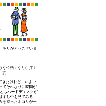
ほ
、ありがとうございま
位熱くなり( ﾟДﾟ)
@)
ばってきたけれど、いよい
ってそれなりに時間が
れともハードディスクが
はずし中を見てみる
みを持ったホコリが一