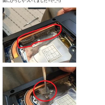
面にびっしりついてました～(~_~;)