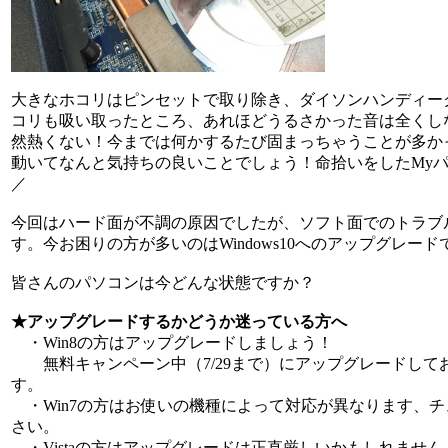
大きなホコリはピンセットで取り除き、ダイソンハンディー
コリも吸い取ったところ、あれほどうるさかった音は全くし
然熱くない！今までは何かするたび固まっちゃうことが多か
動いてなんと気持ちの良いことでしょう！命拾いをしたMyパソ
／
今回はハード面が不調の原因でしたが、ソフト面でのトラブ
す。今お困りの方が多いのはWindows10へのアップグレー
皆さんのパソコンは今どんな状態ですか？
★アップグレードするかどうか迷っている方へ
・Win8の方はアップグレードしましょう！
無料キャンペーン中（7/29まで）にアップグレードして
す。
・Win7の方はお使いの機種によって対応が異なります、
さい。
・Vistaの方はアップグレードは正直厳しいかもしれません