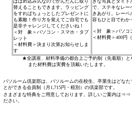
ははめ込み式なのでかんたんに取り
きな写真とタイト
替えることもできます。ラッピング
で、ステキなレー
をすればちょっとしたプレゼントに
きあがり。レーベ
も素敵！作り方を覚えてご自宅でも
容もひと目でわか
是非チャレンジしてくださいね！
＜対 象＞パソコ
＜対 象＞
パソコン・
スマホ・タブ
＜材料費＞
400円
レット
＜材料費＞
決まり次第お知らせしま
す
★全講座、材料準備の都合上ご予約制（先着順）と
また材料費は実費を頂戴いたします。
パソルーム倶楽部は、パソルームの在校生、卒業生はどなた
とができる会員制（月1,715円・税別）の倶楽部です。
さまざまな特典をご用意しております。詳しいご案内は⇒
ださい。