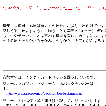
*。o○☆*(。´・▽・｀。)_¨_*☆○o。*_¨__・*(。´・▽・｀。)¨
毎年、大晦日・元日は家近くの神社にお参りに出かけていま
楽しく過ごせますように」願うことも毎年同じ(*^-^*) 何
も、いやチャレンジとは言わず毎日を普通に過ごすにも、す
そ！健康のありがたみをかみしめながら、今年もがんばろう
◎教室では、インク・カートリッジを回収しています。
◎メールマガジン「パソルーム」のバックナンバーは、こち
す。
http://www.pasoroom.jp/backnumber/backnumber/
◎メールの配信停止等の連絡は下記までお願いいたします。
Tel：０４５－８６４－４５６０ Fax：０４５－８６４－