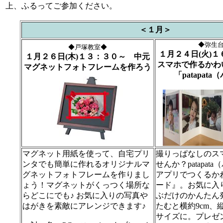
上、ふるってご参加ください。
＜１月＞
◆弥生
◆戸塚教室◆
１月２４日(火)
１月２６日(木)１３：３０～ 中元
スマホで作るかわ
マグネットフォトフレームを作ろう
「patapat
マグネット用紙を使って、自宅プリ
撮りっぱなしのス
ンタでも簡単に作れるオリジナルマ
せんか？patapa
グネットフォトフレームを作りまし
アプリでつくるか
ょう！マグネットがくっつく場所な
ード』。お気に入
らどこにでも♪ お気に入りの写真や
ぶだけのかんたん
はがきを素敵にアレンジできます♪
たむと横約9cm、縦
サイズに。プレゼ