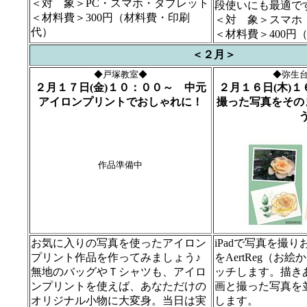
＜対 象＞PC・スマホ・タブレット
段使いにも最適で
＜材料費＞300円（材料費・印刷
＜対 象＞スマホ
代）
＜材料費＞400円
＜２月＞
◆戸塚教室◆
◆弥生
２月１７日(金)１０：００～ 中元
２月１６日(木)
アイロンプリントでおしゃれに！
撮った写真をその
作品準備中
お気に入りの写真を使ったアイロン
iPadで写真を撮
プリント作品を作ってみましょう♪
をAertReg（お
無地のバッグやＴシャツも、アイロ
ッチします。描き
ンプリントを使えば、あなただけの
画と撮った写真を
オリジナル小物に大変身。当日は実
します。