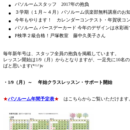
パソルームスタッフ 2017年の抱負
３学期（１月～４月）パソルーム倶楽部無料講座のお
今年もやります！ カレンダーコンテスト・年賀状コ
パソルーム バースデーカード 今年のデザインは
P検準２級合格！戸塚教室 藤中久美子さん
毎年新年号は、スタッフ全員の抱負を掲載しています。
レッスン開始は1/9（月）からとなりますが、一足先に10名
ばと思います(*^^)v
・
1/9（月）～
年始クラスレッスン・サポート
開始
★
パソルーム年間予定表
★
はこちらからご覧いただけます