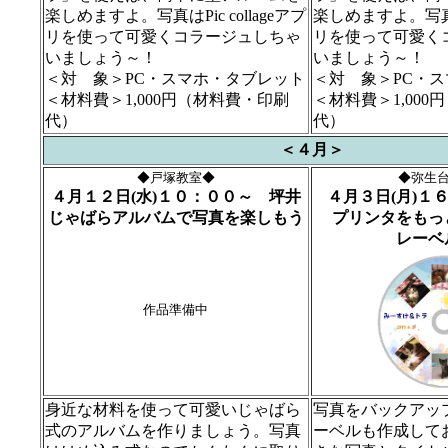
楽しめますよ。写真はPic collageアプ
楽しめますよ。写真はP
リを使って可愛くコラージュしちゃ
リを使って可愛く
いましょう～！
いましょう～！
＜対 象＞
PC・
スマホ・タブレット
＜対 象＞
PC・
ス
＜材料費＞
1,000円（材料費・印刷
＜材料費＞
1,00
代）
代）
＜４月＞
◆戸塚教室◆
◆弥生
４月１２日(水)１０：００～ 坪井
４月３日(月)１
じゃばらアルバムで写真を楽しもう
プリンタをもっ
レーベ
作品準備中
身近な材料を使って可愛いじゃばら
写真をバックアッ
式のアルバムを作りましょう。写真
ーベルも作成して