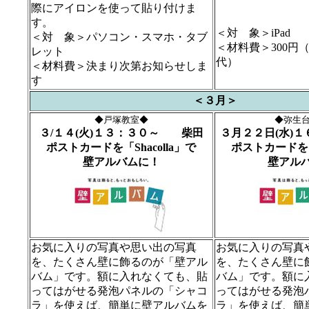
際にアイロンを使って貼り付けま
す。
＜対 象＞iPad
＜対 象＞
パソコン・
スマホ・タブ
＜材料費＞
300円
レット
代
）
＜材料費＞
決まり次第お知らせしま
す
＜３月＞
◆戸塚教室◆
◆弥生
３/１４(火)１３：３０～ 柴田
３月２２日(水)
ポストカードを「Shacolla」で
ポストカードを「S
壁アルバムに！
壁アル
お気に入りの写真や思い出の写真
お気に入りの写真
を、たくさん壁に飾るのが「壁アル
を、たくさん壁に
バム」です。額に入れなくても、貼
バム」です。額に
ってはがせる発泡パネルの「シャコ
ってはがせる発泡
ラ」を使えば、簡単に壁アルバムを
ラ」を使えば、簡