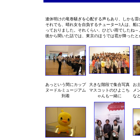
連休明けの竜巻騒ぎを心配する声もあり、しかも雷
それでも、晴れ女を自負するチューター3人は、船
っておりました。それくらい、ひどい雨でしたね～
後から聞いた話では、東京のほうでは雹が降ったと
あっという間にカップ
大きな階段で集合写真
お
ヌードルミュージアム
マスコットのひよこち
メ
到着
ゃんも一緒に
な