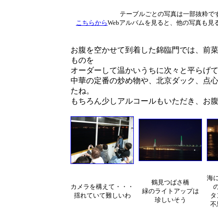
テーブルごとの写真は一部抜粋で
こちらから
Webアルバムを見ると、他の写真も見
お腹を空かせて到着した錦臨門では、前
ものを
オーダーして温かいうちに次々と平らげ
中華の定番の炒め物や、北京ダック、点
たね。
もちろん少しアルコールもいただき、お
海
鶴見つばさ橋
カメラを構えて・・・
緑のライトアップは
揺れていて難しいわ
タ
珍しいそう
不