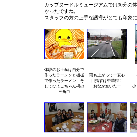
カップヌードルミュージアムでは90分の
かったですね。
スタッフの方の上手な誘導がとても印象
体験のお土産は自分で
作ったラーメンと機械
雨も上がって一安心
で作ったラーメン、そ
目指すは中華街！
してひよこちゃん柄の
おなか空いたー
少
三角巾