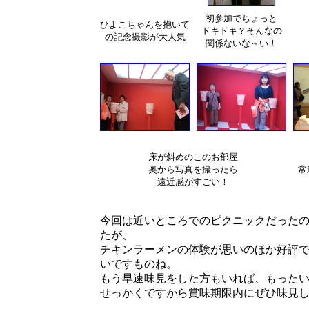
初参加でちょっと
ひよこちゃんを抱いて
ドキドキ？そんなの
の記念撮影が大人気
関係ないな～い！
床が斜めのこのお部屋
奥から写真を撮ったら
常
遠近感がすごい！
今回は近いところでのピクニックだった
たが、
チキンラーメンの体験が思いのほか好評
いですものね。
もう早速味見をした方もいれば、もった
せっかくですから賞味期限内にぜひ味見