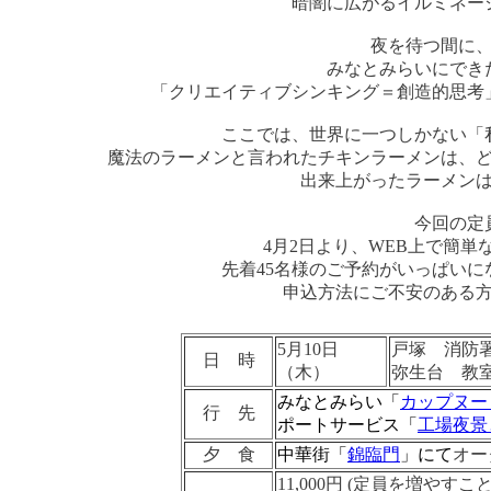
暗闇に広がるイルミネー
夜を待つ間に
みなとみらいにでき
「クリエイティブシンキング＝創造的思考
ここでは、世界に一つしかない「
魔法のラーメンと言われたチキンラーメンは、
出来上がったラーメン
今回の定
4月2日より、WEB上で簡
先着45名様のご予約がいっぱい
申込方法にご不安のある
5月10日
戸塚 消防署
日 時
（木）
弥生台 教室
みなとみらい「
カップヌー
行 先
ポートサービス「
工場夜景
夕 食
中華街「
錦臨門
」にて
オー
11,000円 (定員を増や