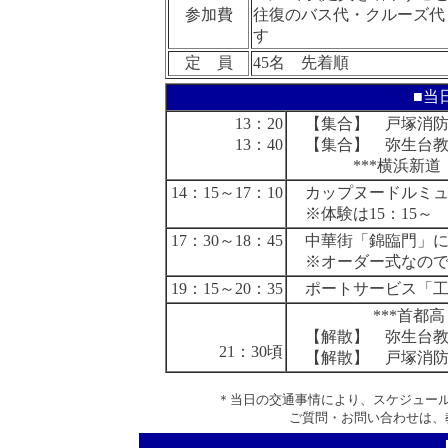
参加費
往復のバス代・クルーズ代
す
定 員
45名 先着順
■当
13：20
【集合】 戸塚消防署
13：40
【集合】 弥生台教室
***横浜新道・首
14
：15～17：10
カップヌードルミュ
※体験は15：15～ 
17：30～18：45
中華街「錦臨門」に
※オーダー式なので
19：15～20：35
ポートサービス「工
***首都高・横浜
【解散】 弥生台教
21：30頃
【解散】 戸塚消防
＊当日の交通事情により、スケジュー
ご質問・お問い合わせは、