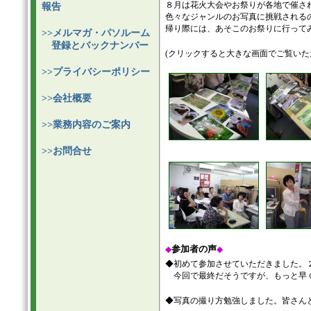
８月は花火大会やお祭りが各地で催さ
報告
色々なジャンルのお写真に挑戦される
帰り際には、あそこのお祭りに行って
>>メルマガ・パソルーム
登録とバックナンバー
(クリックすると大きな画面でご覧いた
>>プライバシーポリシー
>>会社概要
>>業務内容のご案内
>>お問合せ
参加者の声
◆
◆
◆初めて参加させていただきました。
今回で最終だそうですが、もっと早く
◆写真の撮り方勉強しました。皆さん