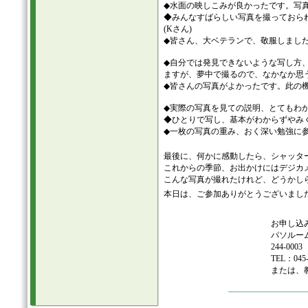
◆水面の映しこみが良かったです。写真
◆みんなすばらしい写真を撮ってお
(Kさん)
◆皆さん、大ベテランで、敬服しました
◆自分では発見できないような写し方
ますが、夢中で撮るので、なかなか思う
◆皆さんの写真がよかったです。此の機
◆実際の写真を見ての説明、とてもわか
◆ひとりで写し、基本がわからずやみく
◆一枚の写真の重み、おく深い勉強に参
最後に、何かに感動したら、シャッタ
これからの季節、お出かけにはデジカ
こんな写真が撮れたけれど、どうかし
本日は、ご参加ありがとうございまし
お申し込
パソルー
244-0
TEL：045-
または、