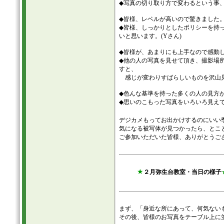
◆写真の切り取り方で変わるという事、
◆皆様、レベルが高いので驚きました。(
◆皆様、しっかりとしたポリシーを持
いと思います。(Yさん)
◆皆様が、あまりにも上手なので感動し
◆他の人の写真を見せて頂き、撮影場
すと、
感じが変わりすばらしいものを沢山見
◆色んな基準を持った多くの人の見方が
◆思いのこもった写真をいろいろ見えて
デジカメもってお出かけするのにいい
気になる被写体が見つかったら、とこ
ご参加いただいた皆様、ありがとうご
★
２月弥生台教室・当日の様子
まず、「身近な所にあって、何気ない
その後、皆様のお写真をテーブル上に