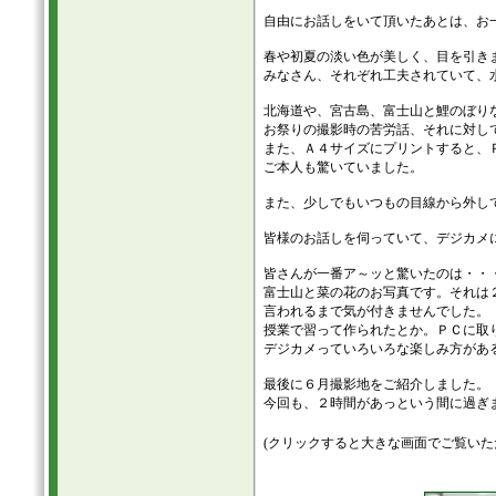
自由にお話しをいて頂いたあとは、お
春や初夏の淡い色が美しく、目を引き
みなさん、それぞれ工夫されていて、
北海道や、宮古島、富士山と鯉のぼり
お祭りの撮影時の苦労話、それに対し
また、Ａ４サイズにプリントすると、
ご本人も驚いていました。
また、少しでもいつもの目線から外し
皆様のお話しを伺っていて、デジカメ
皆さんが一番ア～ッと驚いたのは・・
富士山と菜の花のお写真です。それは
言われるまで気が付きませんでした。
授業で習って作られたとか。ＰＣに取
デジカメっていろいろな楽しみ方があ
最後に６月撮影地をご紹介しました。
今回も、２時間があっという間に過ぎ
(クリックすると大きな画面でご覧いた