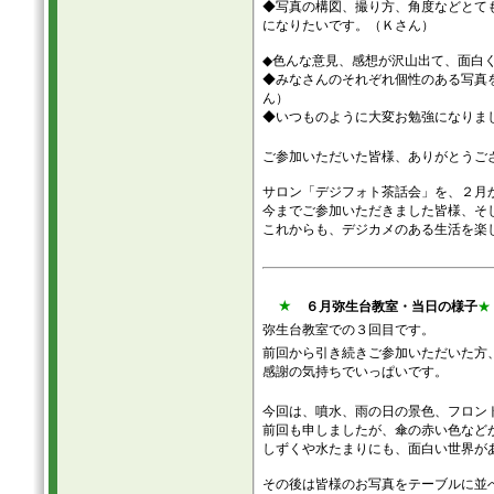
◆写真の構図、撮り方、角度などとて
になりたいです。（Ｋさん）
◆色んな意見、感想が沢山出て、面白
◆みなさんのそれぞれ個性のある写真
ん）
◆いつものように大変お勉強になりま
ご参加いただいた皆様、ありがとうご
サロン「デジフォト茶話会」を、２月
今までご参加いただきました皆様、そ
これからも、デジカメのある生活を楽し
★
６月弥生台教室・当日の様子
★
弥生台教室での３回目です。
前回から引き続きご参加いただいた方
感謝の気持ちでいっぱいです。
今回は、噴水、雨の日の景色、フロン
前回も申しましたが、傘の赤い色など
しずくや水たまりにも、面白い世界が
その後は皆様のお写真をテーブルに並