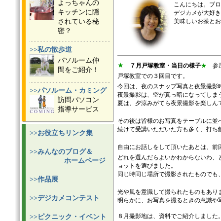
よっちゃんの
こんにちは。ブロ
キッチンに隠
デジカメが大好き
されている秘
美味しいお茶とお
密？
>>私の散歩道
パソルーム仲
★
７月戸塚教室・当日の様子
★
参加
間をご紹介！
戸塚教室での３回目です。
今回は、夜のスナップ写真と夜景撮影
>>パソルーム・カミング
夜景撮影は、空が真っ暗になってしま
訪問パソコン
夏は、夕涼みがてら夜景撮影を楽しん
指導サービス
その後は皆様のお写真をテーブルに並
続けて受講いただいた方も多く、打ち
>>お役立ちリンク集
自由にお話しをして頂いたあとは、前
>>みんなのブログ＆
どれを選んだらよいかわからないわ、
ホームページ
ョットを選びました。
同じ時同じ場所で撮影されたものでも
>>作品展
光や風を意識して撮られたものもあり
>>デジカメコンテスト
明らかに、お写真を撮るときの意識や
８月撮影地は、資料でご紹介しました
>>ピクニック・イベント