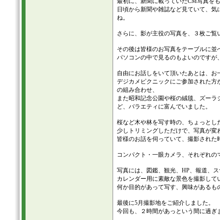
最初に、新聞に載っていたCM写真を
日頃から新聞や雑誌など見ていて、気
ね。
さらに、影が主役の写真を、３枚ご覧
その後は皆様のお写真をテーブルに並
パソコンの中で見るのもよいのですが
自由にお話しをいて頂いたあとは、お
デジカメピクニックにご参加された方
の組み合わせ、
また昭和記念公園や桜の絨毯、ズーラ
ど、バラエティに富んでいました。
桜など木や林を写す時の、ちょっとし
少しトリミングしただけで、写真が変
皆様のお話を伺っていて、撮影された
コンパクト・一眼カメラ、それぞれの
写真には、図鑑、観光、HP、報道、
カレンダー用に素敵な景色を撮影して
何か目的があって写す、興味があるも
最後に5月撮影地をご紹介しました。
今回も、２時間があっという間に過ぎ