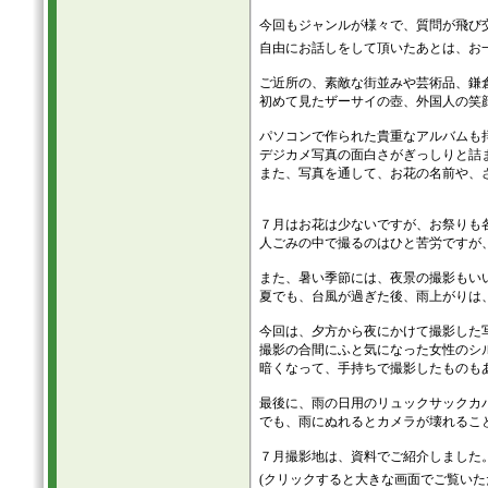
今回もジャンルが様々で、質問が飛び
自由にお話しをして頂いたあとは、お
ご近所の、素敵な街並みや芸術品、鎌
初めて見たザーサイの壺、外国人の笑
パソコンで作られた貴重なアルバムも
デジカメ写真の面白さがぎっしりと詰
また、写真を通して、お花の名前や、
７月はお花は少ないですが、お祭りも
人ごみの中で撮るのはひと苦労ですが
また、暑い季節には、夜景の撮影もい
夏でも、台風が過ぎた後、雨上がりは
今回は、夕方から夜にかけて撮影した
撮影の合間にふと気になった女性のシ
暗くなって、手持ちで撮影したものも
最後に、雨の日用のリュックサックカ
でも、雨にぬれるとカメラが壊れるこ
７月撮影地は、資料でご紹介しました
(クリックすると大きな画面でご覧いた