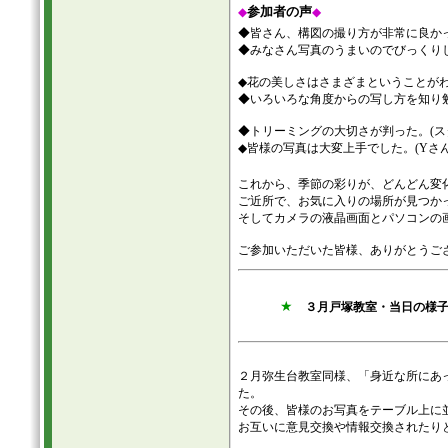
参加者の声
◆
◆
◆皆さん、構図の撮り方が非常に良かっ
◆みなさん写真のうまいのでびっくりし
◆花の美しさはさまざまということがわ
◆いろいろな角度からの写し方を知り勉
◆トリーミングの大切さが判った。(ス
◆皆様の写真は大変上手でした。(Yさん
これから、季節の彩りが、どんどん変
ご近所で、お気に入りの場所が見つか
そしてカメラの液晶画面とパソコンの
ご参加いただいた皆様、ありがとうご
★
３月戸塚教室・当日の様
２月弥生台教室同様、「身近な所にあ
た。
その後、皆様のお写真をテーブル上に
お互いに意見交換や情報交換されたり