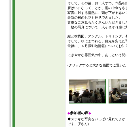
そして、その後、お一人ずつ、作品を
腹ばいになって、とか、雨の中傘をさ
写真に対する情熱に、頭が下がる思い
最新の桜のお花も拝見できました。
貴重なご意見もたくさんいただきまし
一枚の写真について、人それぞれ感じ
縦と横構図、アングル、トリミング、
そして、桜にまつわる、目先を変えた
最後に、４月撮影地情報についてお知
にぎやかな雰囲気の中、あっという間
(クリックすると大きな画面でご覧いた
参加者の声
◆
◆
◆ステキな写真をいっぱい見れてよか
です。(Fさん)