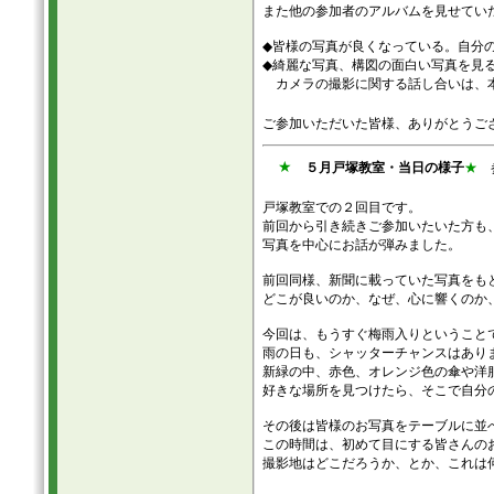
また他の参加者のアルバムを見せてい
◆皆様の写真が良くなっている。自分
◆綺麗な写真、構図の面白い写真を見
カメラの撮影に関する話し合いは、本
ご参加いただいた皆様、ありがとうござ
★
５月戸塚教室・当日の様子
★
参
戸塚教室での２回目です。
前回から引き続きご参加いたいた方も
写真を中心にお話が弾みました。
前回同様、新聞に載っていた写真をも
どこが良いのか、なぜ、心に響くのか
今回は、もうすぐ梅雨入りということ
雨の日も、シャッターチャンスはあり
新緑の中、赤色、オレンジ色の傘や洋
好きな場所を見つけたら、そこで自分
その後は皆様のお写真をテーブルに並
この時間は、初めて目にする皆さんの
撮影地はどこだろうか、とか、これは