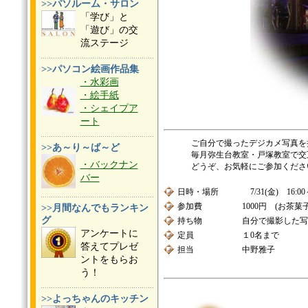
>>パソルーム・サロン
「学び」と
「遊び」の交
流ステージ
>>パソコン絵画作品集
・水彩画
・絵手紙
・シェイプア
ート
ご自分で撮ったデジカメ写真を
>>あ～り～ば～ど
毎月弥生台教室・戸塚教室で交
・バックナン
どうぞ、お気軽にご参加くださ
バー
日時・場所
7/31(金) 16:
参加費
1000円 (お茶菓
>>月間なんでもランキン
グ
持ち物
自分で撮影した写
アンケートに
定員
１0名まで
答えてプレゼ
担当
中野雅子
ントをもらお
う！
>>よっちゃんのキッチン