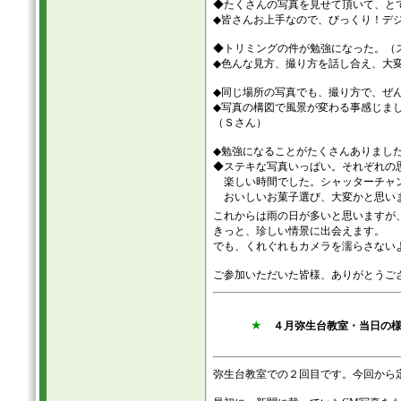
◆たくさんの写真を見せて頂いて、と
◆皆さんお上手なので、びっくり！デ
◆トリミングの件が勉強になった。（
◆色んな見方、撮り方を話し合え、大
◆同じ場所の写真でも、撮り方で、ぜ
◆写真の構図で風景が変わる事感じま
（Ｓさん）
◆勉強になることがたくさんありまし
◆ステキな写真いっぱい。それぞれの
楽しい時間でした。シャッターチャン
おいしいお菓子選び、大変かと思いま
これからは雨の日が多いと思いますが
きっと、珍しい情景に出会えます。
でも、くれぐれもカメラを濡らさない
ご参加いただいた皆様、ありがとうご
★
４月弥生台教室・当日の様
弥生台教室での２回目です。今回から