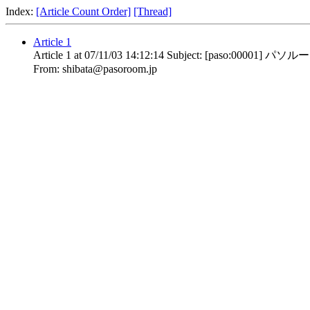
Index:
[Article Count Order]
[Thread]
Article 1
Article
1
at
07/11/03 14:12:14
Subject:
[paso:00001] パ
From:
shibata@pasoroom.jp