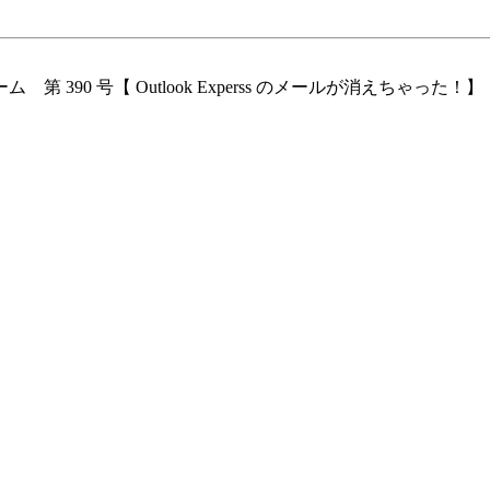
パソルーム 第 390 号【 Outlook Experss のメールが消えちゃった！】