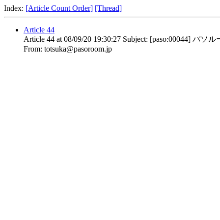
Index:
[Article Count Order]
[Thread]
Article 44
Article
44
at
08/09/20 19:30:27
Subject:
[paso:00044] 
From:
totsuka@pasoroom.jp