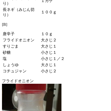
１カケ
り）
長ネギ（みじん切
１００ｇ
り）
[B]
唐辛子
１０ｇ
フライドオニオン
大さじ２
すりごま
大さじ１
砂糖
小さじ１
塩
小さじ１／２
しょうゆ
大さじ１
コチュジャン
小さじ２
フライドオニオン