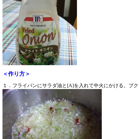
＜作り方＞
１．フライパンにサラダ油と[A]を入れて中火にかける。ブ