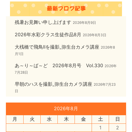
残暑お見舞い申し上げます
2026年8月9日
2026年水彩クラス生徒作品8月
2026年8月3日
大桟橋で飛鳥Ⅱを撮影_弥生台カメラ講座
2026年8
月1日
あ～り～ば～ど 2026年8月号 Vol.330
2026年
7月28日
早朝のハスを撮影_弥生台カメラ講座
2026年7月23
日
2026年8月
月
火
水
木
金
土
日
1
2