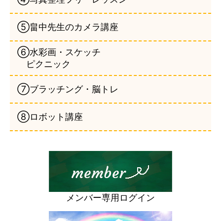
⑤畠中先生のカメラ講座
⑥水彩画・スケッチ
ピクニック
⑦ブラッチング・脳トレ
⑧ロボット講座
メンバー専用ログイン