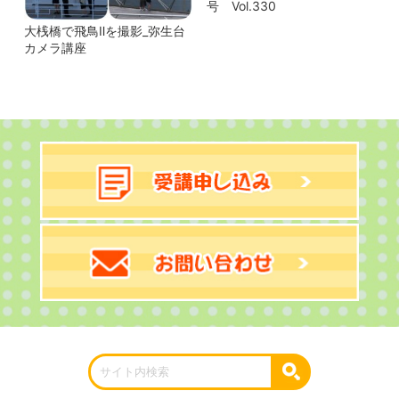
号 Vol.330
大桟橋で飛鳥Ⅱを撮影_弥生台
カメラ講座