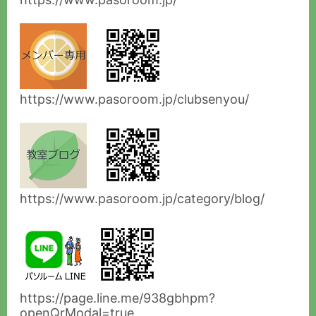
https://www.pasoroom.jp/clubsenyou/
https://www.pasoroom.jp/category/blog/
https://page.line.me/938gbhpm?
openQrModal=true