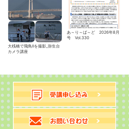
あ～り～ば～ど 2026年8月
号 Vol.330
大桟橋で飛鳥Ⅱを撮影_弥生台
カメラ講座