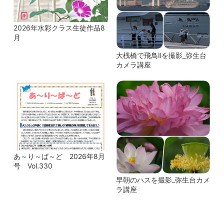
2026年水彩クラス生徒作品8
月
大桟橋で飛鳥Ⅱを撮影_弥生台
カメラ講座
あ～り～ば～ど 2026年8月
号 Vol.330
早朝のハスを撮影_弥生台カメ
ラ講座