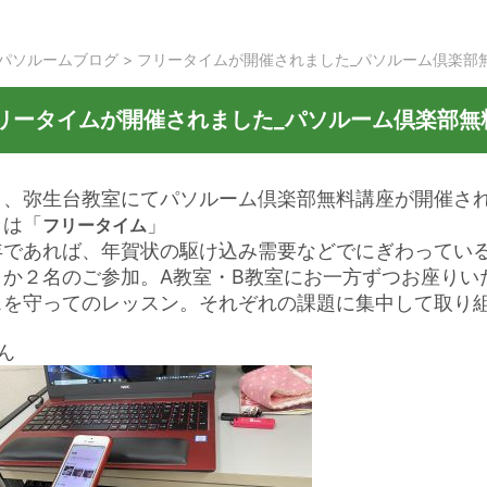
パソルームブログ
>
フリータイムが開催されました_パソルーム倶楽部
リータイムが開催されました_パソルーム倶楽部無
日、弥生台教室にてパソルーム倶楽部無料講座が開催さ
月は「
」
フリータイム
年であれば、年賀状の駆け込み需要などでにぎわってい
？か２名のご参加。A教室・B教室にお一方ずつお座りい
スを守ってのレッスン。それぞれの課題に集中して取り
ん