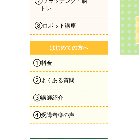
⑦ブラッチング・脳
トレ
⑧ロボット講座
はじめての方へ
①料金
②よくある質問
③講師紹介
④受講者様の声