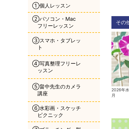
①個人レッスン
②パソコン・Mac
その
フリーレッスン
③スマホ・タブレッ
ト
④写真整理フリーレ
ッスン
⑤畠中先生のカメラ
2026年
講座
月
⑥水彩画・スケッチ
ピクニック