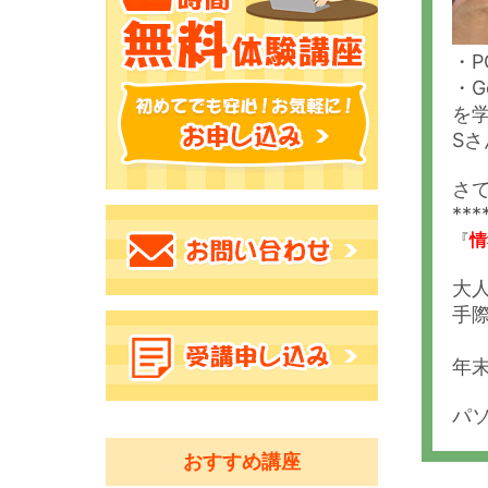
・P
・G
を
S
さ
***
『
情
大
手
年
パ
おすすめ講座