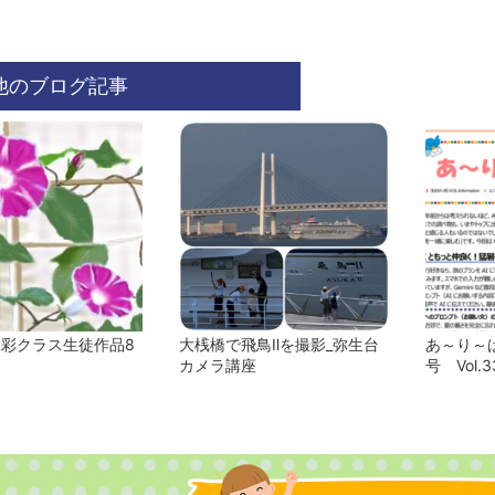
他のブログ記事
水彩クラス生徒作品8
大桟橋で飛鳥Ⅱを撮影_弥生台
あ～り～ば
カメラ講座
号 Vol.3