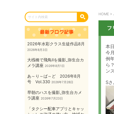
HOME
>
フ
2026年水彩クラス生徒作品8月
本
2026年8月3日
今
例
大桟橋で飛鳥Ⅱを撮影_弥生台カ
ら
メラ講座
2026年8月1日
ン
あ～り～ば～ど 2026年8月
号 Vol.330
Sさ
2026年7月28日
早朝のハスを撮影_弥生台カメ
ラ講座
2026年7月23日
「タクシー配車アプリとキャッ