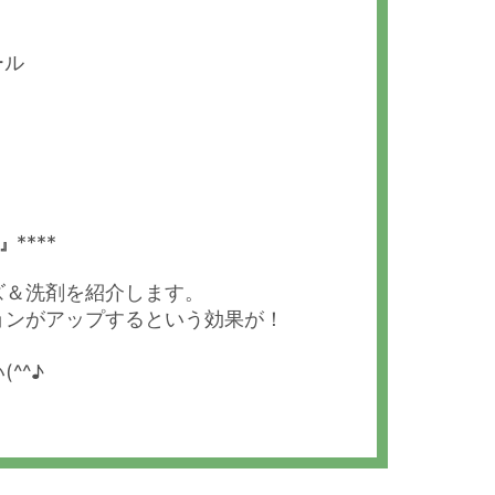
ール
****
』
ズ＆洗剤を紹介します。
ョンがアップするという効果が！
^^♪