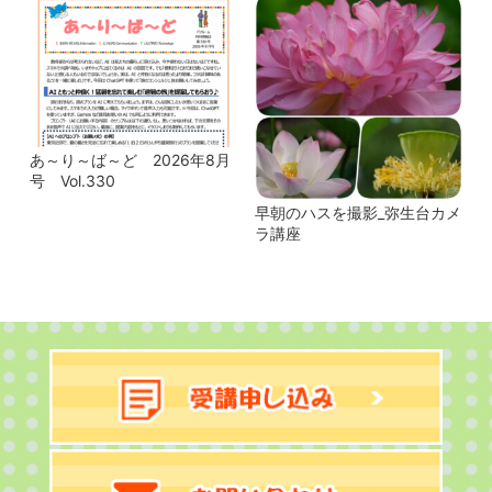
あ～り～ば～ど 2026年8月
号 Vol.330
早朝のハスを撮影_弥生台カメ
ラ講座