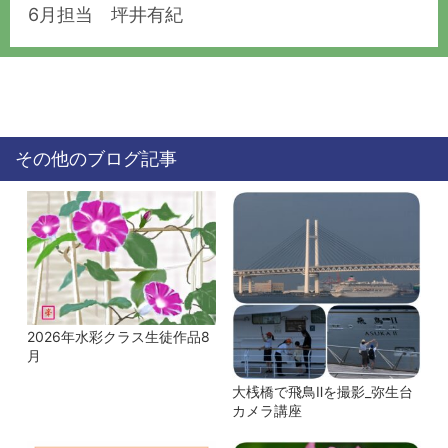
6月担当 坪井有紀
その他のブログ記事
2026年水彩クラス生徒作品8
月
大桟橋で飛鳥Ⅱを撮影_弥生台
カメラ講座