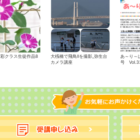
水彩クラス生徒作品8
大桟橋で飛鳥Ⅱを撮影_弥生台
あ～り～ば
カメラ講座
号 Vol.3