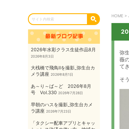
HOME
>
2
2026年水彩クラス生徒作品8月
弥
2026年8月3日
薇
て
大桟橋で飛鳥Ⅱを撮影_弥生台カ
メラ講座
2026年8月1日
そう
あ～り～ば～ど 2026年8月
号 Vol.330
2026年7月28日
早朝のハスを撮影_弥生台カメ
ラ講座
2026年7月23日
「タクシー配車アプリとキャッ