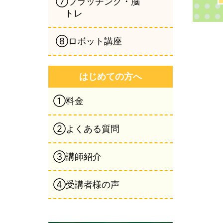
⑦ブラッチング・脳
トレ
⑧ロボット講座
はじめての方へ
①料金
②よくある質問
③講師紹介
④受講者様の声