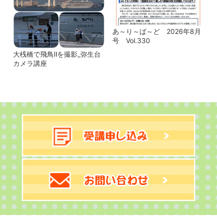
あ～り～ば～ど 2026年8月
号 Vol.330
大桟橋で飛鳥Ⅱを撮影_弥生台
カメラ講座