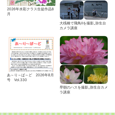
2026年水彩クラス生徒作品8
月
大桟橋で飛鳥Ⅱを撮影_弥生台
カメラ講座
あ～り～ば～ど 2026年8月
号 Vol.330
早朝のハスを撮影_弥生台カメ
ラ講座