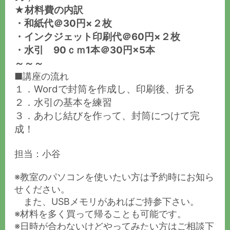
★材料費の内訳
・和紙代＠30円×２枚
・インクジェット印刷代＠60円×２枚
・水引 90ｃｍ1本＠30円×5本
～～～
■講座の流れ
１．Wordで封筒を作成し、印刷後、折る
２．水引の基本を練習
３．あわじ結びを作って、封筒につけて完
成！
担当：小谷
※教室のパソコンを使いたい方は予約時にお知ら
せください。
また、USBメモリがあればご持参下さい。
※材料を多く買って帰ることも可能です。
※日時が合わないけどやってみたい方はご相談下