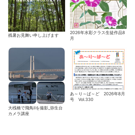
2026年水彩クラス生徒作品8
残暑お見舞い申し上げます
月
あ～り～ば～ど 2026年8月
号 Vol.330
大桟橋で飛鳥Ⅱを撮影_弥生台
カメラ講座