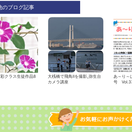
他のブログ記事
水彩クラス生徒作品8
大桟橋で飛鳥Ⅱを撮影_弥生台
あ～り～ば
カメラ講座
号 Vol.3