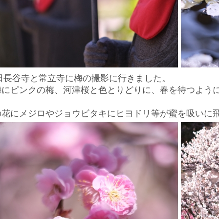
6日長谷寺と常立寺に梅の撮影に行きました。
梅にピンクの梅、河津桜と色とりどりに、春を待つよう
。
の花にメジロやジョウビタキにヒヨドリ等が蜜を吸いに