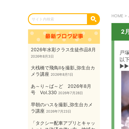
HOME
>
2
2026年水彩クラス生徒作品8月
戸
2026年8月3日
以
▶▶
大桟橋で飛鳥Ⅱを撮影_弥生台カ
メラ講座
2026年8月1日
あ～り～ば～ど 2026年8月
号 Vol.330
2026年7月28日
早朝のハスを撮影_弥生台カメ
ラ講座
2026年7月23日
「タクシー配車アプリとキャッ