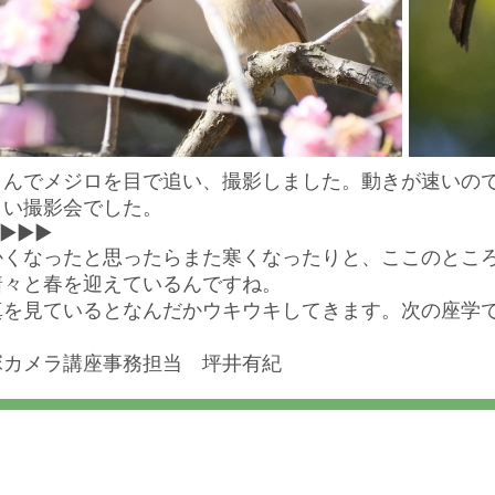
さんでメジロを目で追い、撮影しました。動きが速いの
しい撮影会でした。
▶▶▶
かくなったと思ったらまた寒くなったりと、ここのとこ
着々と春を迎えているんですね。
真を見ているとなんだかウキウキしてきます。次の座学
！
塚カメラ講座事務担当 坪井有紀