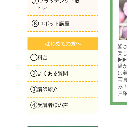
⑦ブラッチング・脳
トレ
⑧ロボット講座
はじめての方へ
皆
楽
①料金
▶▶
温
は
②よくある質問
写
み
③講師紹介
戸
④受講者様の声