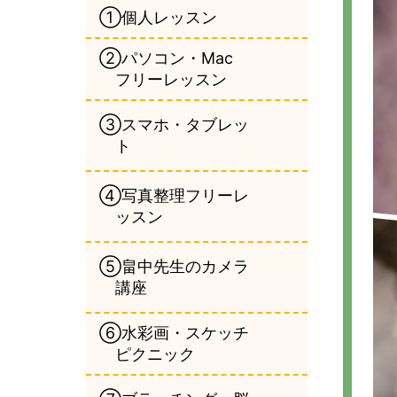
①個人レッスン
②パソコン・Mac
フリーレッスン
③スマホ・タブレッ
ト
④写真整理フリーレ
ッスン
⑤畠中先生のカメラ
講座
⑥水彩画・スケッチ
ピクニック