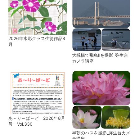
2026年水彩クラス生徒作品8
月
大桟橋で飛鳥Ⅱを撮影_弥生台
カメラ講座
あ～り～ば～ど 2026年8月
号 Vol.330
早朝のハスを撮影_弥生台カメ
ラ講座