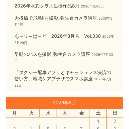
2026年水彩クラス生徒作品8月
2026年8月3日
大桟橋で飛鳥Ⅱを撮影_弥生台カメラ講座
2026年8
月1日
あ～り～ば～ど 2026年8月号 Vol.330
2026年
7月28日
早朝のハスを撮影_弥生台カメラ講座
2026年7月23
日
「タクシー配車アプリとキャッシュレス決済の
使い方」地域ケアプラザでスマホ講座
2026年7月
22日
2026年8月
月
火
水
木
金
土
日
1
2