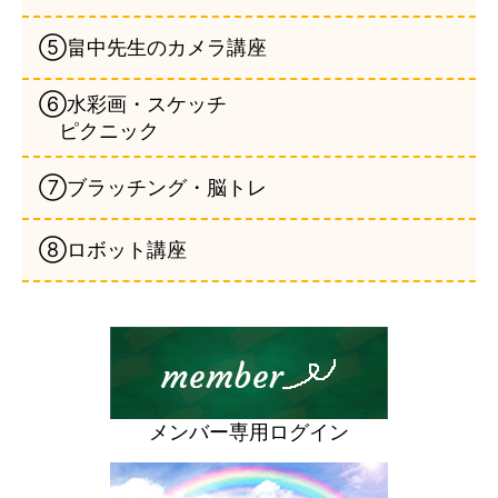
⑤畠中先生のカメラ講座
⑥水彩画・スケッチ
ピクニック
⑦ブラッチング・脳トレ
⑧ロボット講座
メンバー専用ログイン