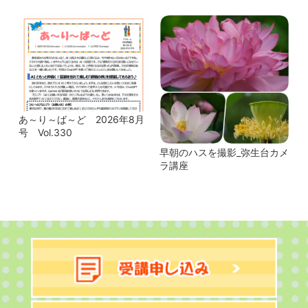
あ～り～ば～ど 2026年8月
号 Vol.330
早朝のハスを撮影_弥生台カメ
ラ講座