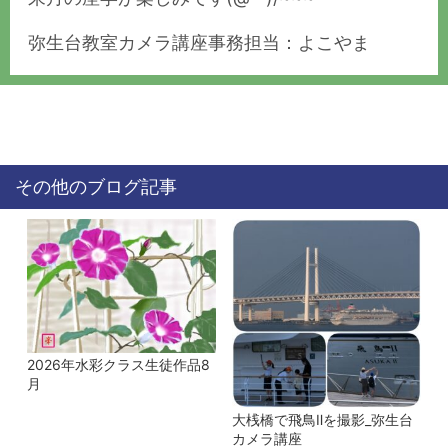
弥生台教室カメラ講座事務担当：よこやま
その他のブログ記事
2026年水彩クラス生徒作品8
月
大桟橋で飛鳥Ⅱを撮影_弥生台
カメラ講座