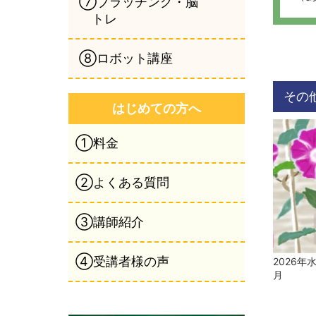
⑦ブラッチング・脳
トレ
⑧ロボット講座
その
はじめての方へ
①料金
②よくある質問
③講師紹介
④受講者様の声
2026年
月