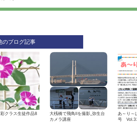
他のブログ記事
水彩クラス生徒作品8
大桟橋で飛鳥Ⅱを撮影_弥生台
あ～り～ば
カメラ講座
号 Vol.3