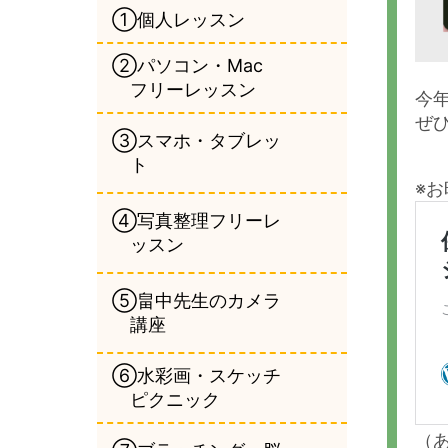
①個人レッスン
②パソコン・Mac
フリーレッスン
今
ぜ
③スマホ・タブレッ
ト
※
④写真整理フリーレ
ッスン
⑤畠中先生のカメラ
講座
⑥水彩画・スケッチ
ピクニック
（