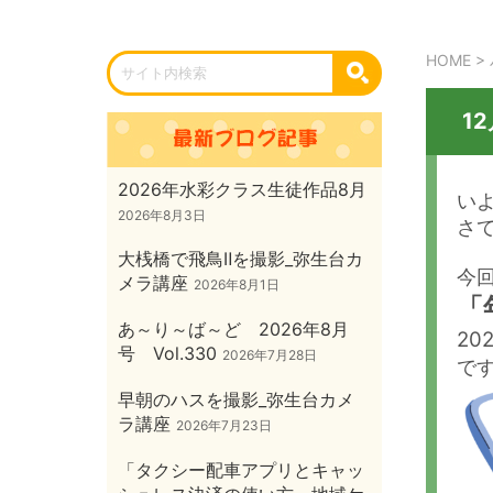
HOME
>
1
2026年水彩クラス生徒作品8月
い
2026年8月3日
さ
大桟橋で飛鳥Ⅱを撮影_弥生台カ
今
メラ講座
2026年8月1日
「
あ～り～ば～ど 2026年8月
20
号 Vol.330
2026年7月28日
で
早朝のハスを撮影_弥生台カメ
ラ講座
2026年7月23日
「タクシー配車アプリとキャッ