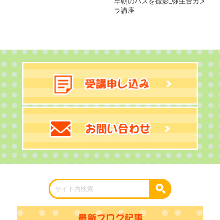
早朝のハスを撮影_弥生台カメ
ラ講座