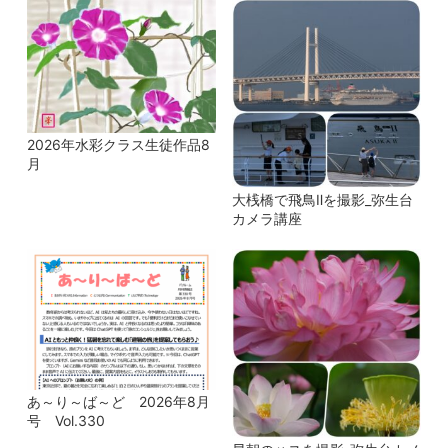
2026年水彩クラス生徒作品8
月
大桟橋で飛鳥Ⅱを撮影_弥生台
カメラ講座
あ～り～ば～ど 2026年8月
号 Vol.330