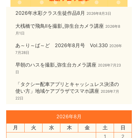
2026年水彩クラス生徒作品8月
2026年8月3日
大桟橋で飛鳥Ⅱを撮影_弥生台カメラ講座
2026年8
月1日
あ～り～ば～ど 2026年8月号 Vol.330
2026年
7月28日
早朝のハスを撮影_弥生台カメラ講座
2026年7月23
日
「タクシー配車アプリとキャッシュレス決済の
使い方」地域ケアプラザでスマホ講座
2026年7月
22日
2026年8月
月
火
水
木
金
土
日
1
2