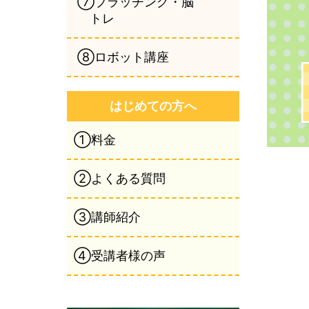
⑦ブラッチング・脳
トレ
⑧ロボット講座
はじめての方へ
①料金
②よくある質問
③講師紹介
④受講者様の声