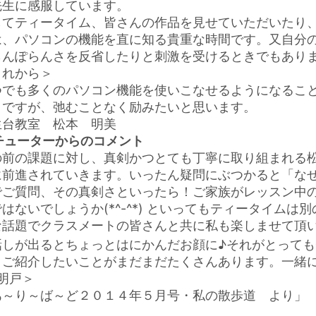
先生に感服しています。
してティータイム、皆さんの作品を見せていただいたり
は、パソコンの機能を直に知る貴重な時間です。又自分
らんぽらんさを反省したりと刺激を受けるときでもあり
これから＞
つでも多くのパソコン機能を使いこなせるようになるこ
まですが、弛むことなく励みたいと思います。
生台教室 松本 明美
チューターからのコメント
の前の課題に対し、真剣かつとても丁寧に取り組まれる
に前進されていきます。いったん疑問にぶつかると「な
でご質問、その真剣さといったら！ご家族がレッスン中
はないでしょうか(*^-^*) といってもティータイム
な話題でクラスメートの皆さんと共に私も楽しませて頂
話しが出るとちょっとはにかんだお顔に♪それがとって
、ご紹介したいことがまだまだたくさんあります。一緒
明戸＞
あ～り～ば～ど２０１４年５月号・私の散歩道 より」