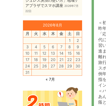
シュレス決済の使い方」地域ケ
アプラザでスマホ講座
2026年7月
22日
＜
2026年8月
昨
月
火
水
木
金
土
日
「
代
1
2
習
3
4
5
6
7
8
9
進
10
11
12
13
14
15
16
離
17
18
19
20
21
22
23
旅
24
25
26
27
28
29
30
ス
31
例
« 7月
指
イ
＜
あ
蔭