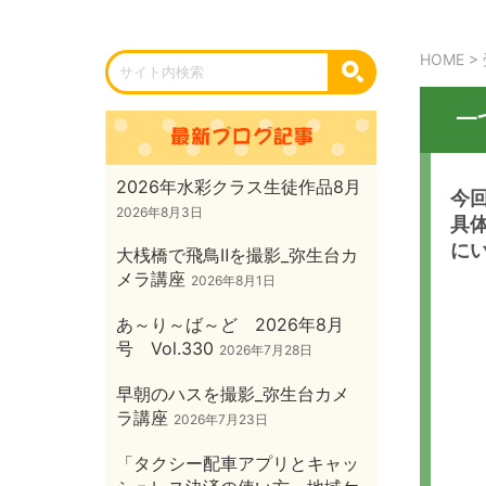
HOME
>
一
2026年水彩クラス生徒作品8月
今
2026年8月3日
具
に
大桟橋で飛鳥Ⅱを撮影_弥生台カ
メラ講座
2026年8月1日
あ～り～ば～ど 2026年8月
号 Vol.330
2026年7月28日
早朝のハスを撮影_弥生台カメ
ラ講座
2026年7月23日
「タクシー配車アプリとキャッ