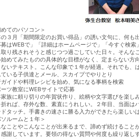
初めてのパソコン＞
年の３月「期間限定のお買い得品」の誘い文句に、何も
応募はWEBで」「詳細はホームページで」「今すぐ検索
に取り残されそうと感じつつ過ごしていた日々。そんな
い始めてみたものの具体的な目標がなく、定まらない方
まないテキスト。こんな印象で１年が経過。それでも、
れている子供達とメール、スカイプでやりとり
行ガイドや料理レシピを始め、気になる事柄を検索
ポーツ教室にWEBサイトで応募
年家族に頼り切りの年賀状作り、絵柄や文字選びを楽し
を折れば、存外な数、素直にうれしい。２年目、当面は
ンドタッチ。手書きの速さに勝る入力ができたら楽しい
パソルームと１年＞
んなことやこんなことが出来るまで、諦めず続けること
と感謝しています。要領の得ない質問や何度も繰り返し