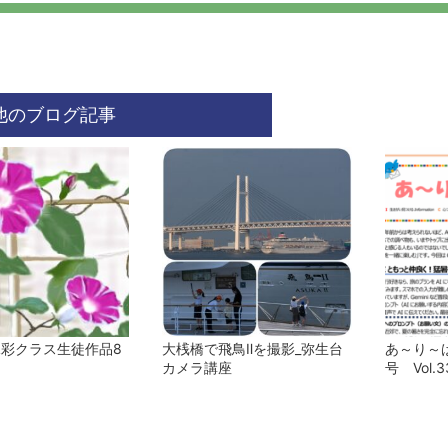
他のブログ記事
水彩クラス生徒作品8
大桟橋で飛鳥Ⅱを撮影_弥生台
あ～り～ば
カメラ講座
号 Vol.3