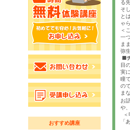
る
そ
と
ゃ
＜
一
ま
弥
■
目
実
瞳
ので
ま
お
や
＜
「
おすすめ講座