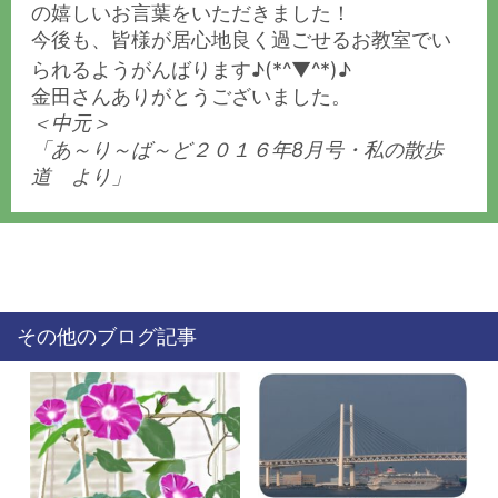
の嬉しいお言葉をいただきました！
今後も、皆様が居心地良く過ごせるお教室でい
られるようがんばります♪(*^▼^*)♪
金田さんありがとうございました。
＜中元＞
「あ～り～ば～ど２０１６年8月号・私の散歩
道 より」
その他のブログ記事