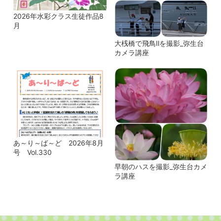
2026年水彩クラス生徒作品8
月
大桟橋で飛鳥Ⅱを撮影_弥生台
カメラ講座
あ～り～ば～ど 2026年8月
号 Vol.330
早朝のハスを撮影_弥生台カメ
ラ講座