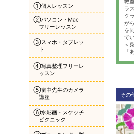
教
①個人レッスン
ラ
クラ
②パソコン・Mac
がら
フリーレッスン
を
で
③スマホ・タブレッ
＜
ト
「
④写真整理フリーレ
ッスン
⑤畠中先生のカメラ
その
講座
⑥水彩画・スケッチ
ピクニック