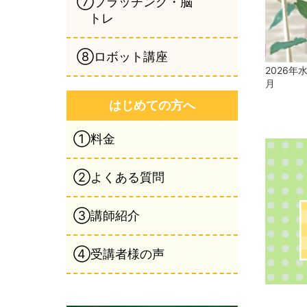
⑦ブラッチング・脳
トレ
⑧ロボット講座
2026年
月
はじめての方へ
①料金
②よくある質問
③講師紹介
④受講者様の声