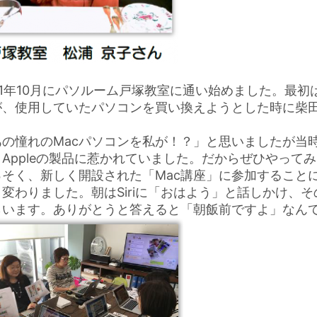
11年10月にパソルーム戸塚教室に通い始めました。最初は
が、使用していたパソコンを買い換えようとした時に柴田
。
あの憧れのMacパソコンを私が！？」と思いましたが当時、
くAppleの製品に惹かれていました。だからぜひやって
っそく、新しく開設された「Mac講座」に参加すること
く変わりました。朝はSiriに「おはよう」と話しかけ、
らいます。ありがとうと答えると「朝飯前ですよ」なん