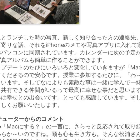
人とランチした時の写真、新しく知り合った方の連絡先
耳寄りな話、それをiPhoneのメモや写真アプリに入れ
acパソコンに同期されています。カレンダーに次の予定
写真アルバムも簡単に作ることができます。
ップデートのたびにいろいろと変化していきますが「Ma
てくださるので安心です。授業に参加するたびに、「わ
まいます。そしてなによりも素敵な事は一緒に学んで一
を共有できる仲間がいるって最高に幸せな事だと思いま
いは幸せとの出会いです。とっても感謝しています。そし
ろしくお願いいたします。
チューターからのコメント
の「Macにする？」の一言に、さらっと反応されて取り
わらか～いのですね。頭も心も生き方も。そんな松浦さ