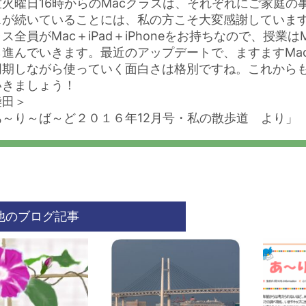
室火曜日16時からのMacクラスは、それぞれにご家庭
スが続いていることには、私の方こそ大変感謝していま
ス全員がMac＋iPad＋iPhoneをお持ちなので、授業はM
進んでいきます。最近のアップデートで、ますますMacとi
同期しながら使っていく面白さは格別ですね。これから
いきましょう！
柴田＞
あ～り～ば～ど２０１６年12月号・私の散歩道 より」
他のブログ記事