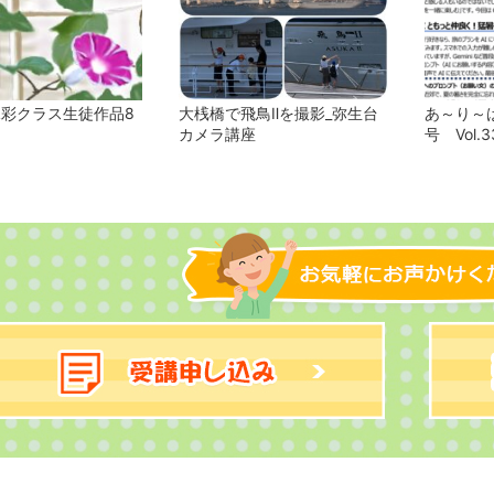
水彩クラス生徒作品8
大桟橋で飛鳥Ⅱを撮影_弥生台
あ～り～ば
カメラ講座
号 Vol.3