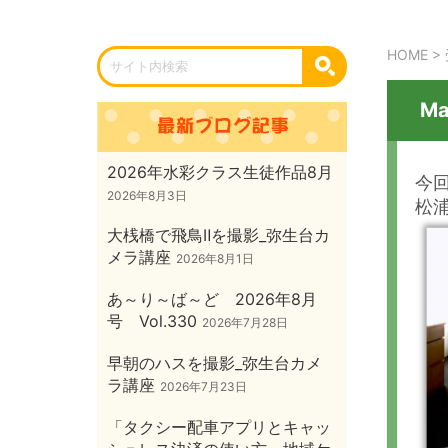
HOME
>
M
2026年水彩クラス生徒作品8月
今
2026年8月3日
松
大桟橋で飛鳥Ⅱを撮影_弥生台カ
メラ講座
2026年8月1日
あ～り～ば～ど 2026年8月
号 Vol.330
2026年7月28日
早朝のハスを撮影_弥生台カメ
ラ講座
2026年7月23日
「タクシー配車アプリとキャッ