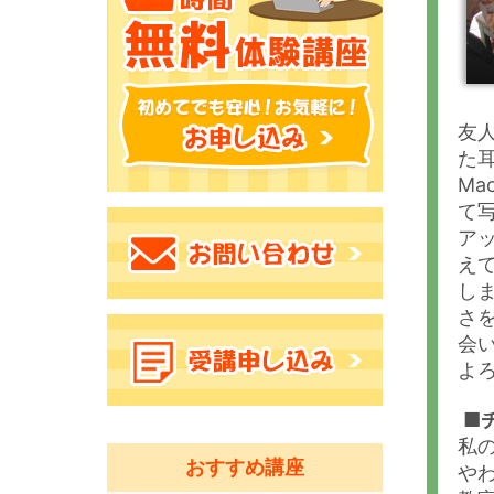
友
た
M
て
ア
え
し
さ
会
よ
■
私
おすすめ講座
や