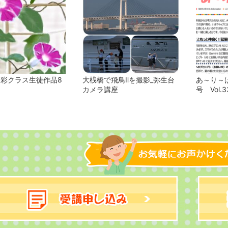
水彩クラス生徒作品8
大桟橋で飛鳥Ⅱを撮影_弥生台
あ～り～ば
カメラ講座
号 Vol.3