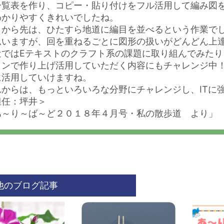
一覧表を作り、コピー・貼り付けをフル活用して編み図
わかりやすくきれいでしたね。
こから先は、ひたすら地道に編目を並べるという作業で
思いますが、回を重ねるごとに図形の扱いがどんどん上
近ではEテキストのクラフト系の課題に取り組んでみた
コンで作り上げ活用していただく内容にもチャレンジ中
に活用していけますね。
れからは、もっといろいろな分野にチャレンジし、ITに
担任：坪井＞
あ～り～ば～ど２０１８年４月号・私の散歩道 より」
他のブログ記事