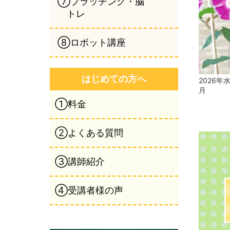
⑦ブラッチング・脳
トレ
⑧ロボット講座
はじめての方へ
2026年
月
①料金
②よくある質問
③講師紹介
④受講者様の声