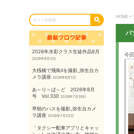
HOME
>
パ
2026年水彩クラス生徒作品8月
今
2026年8月3日
大桟橋で飛鳥Ⅱを撮影_弥生台カ
メラ講座
2026年8月1日
あ～り～ば～ど 2026年8月
号 Vol.330
2026年7月28日
早朝のハスを撮影_弥生台カメ
ラ講座
2026年7月23日
「タクシー配車アプリとキャッ