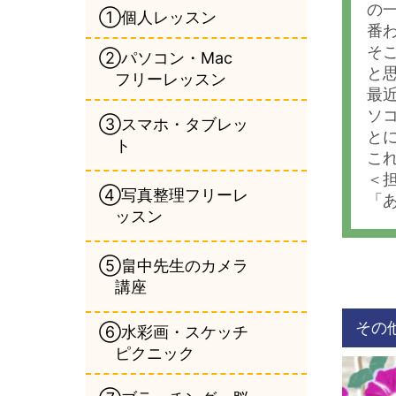
の
①個人レッスン
番
そ
②パソコン・Mac
と
フリーレッスン
最
ソ
③スマホ・タブレッ
と
ト
こ
＜
④写真整理フリーレ
「
ッスン
⑤畠中先生のカメラ
講座
その
⑥水彩画・スケッチ
ピクニック