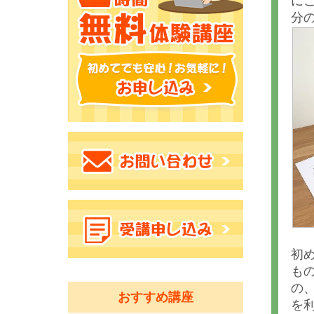
に
分
初
も
の
おすすめ講座
を