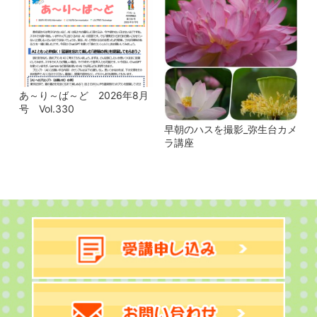
あ～り～ば～ど 2026年8月
号 Vol.330
早朝のハスを撮影_弥生台カメ
ラ講座