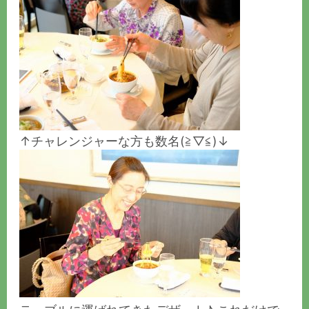
↑チャレンジャーな方も数名(≧▽≦)↓