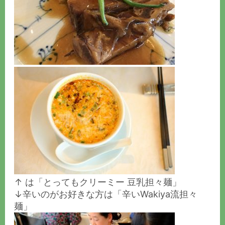
↑ は「とってもクリーミー 豆乳担々麺」
↓辛いのがお好きな方は「辛いWakiya流担々
麺」