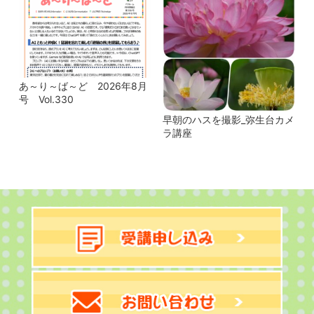
あ～り～ば～ど 2026年8月
号 Vol.330
早朝のハスを撮影_弥生台カメ
ラ講座