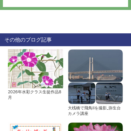
その他のブログ記事
2026年水彩クラス生徒作品8
月
大桟橋で飛鳥Ⅱを撮影_弥生台
カメラ講座