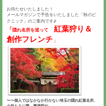
お待たせいたしました！
メールマガジンで予告をいたしました「秋のピ
クニック」のご案内です♪
紅葉狩り＆
「
隠れ名所を巡って
創作フレンチ
」
〜〜個人ではなかなか行かない埼玉の隠れ紅葉名所、
小林もみじ園、興禅院や