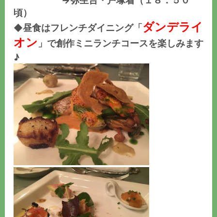
→弥生台・戸塚着（１８：５０
頃）
ダンデライ
昼食はフレンチダイニング「
◆
オン
」で創作ミニランチコースを楽しみます
♪