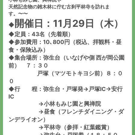
天然記念物の雑木林に佇む古刹平林寺を訪れま
す。〜〜
開催日：11月29日（木）
◆
◆定員：43名（先着順）
◆参加費用：10､800円（税込、拝観料・昼
食・保険込み）
◆集合場所：弥生台（いなげや側 西が岡公園
前） ７：３０
戸塚（マツモトキヨシ前）８：０
０
◆行 程：弥生台・戸塚発→戸塚IC→安行
IC
→小林もみじ園と興禅院
→昼食（フレンチダイニング・ダ
ンデライオン）
→平林寺（参拝・紅葉鑑賞）