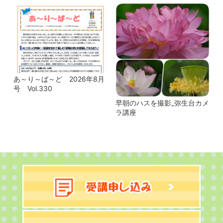
あ～り～ば～ど 2026年8月
号 Vol.330
早朝のハスを撮影_弥生台カメ
ラ講座