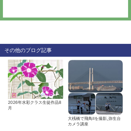
その他のブログ記事
2026年水彩クラス生徒作品8
月
大桟橋で飛鳥Ⅱを撮影_弥生台
カメラ講座