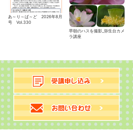
あ～り～ば～ど 2026年8月
号 Vol.330
早朝のハスを撮影_弥生台カメ
ラ講座