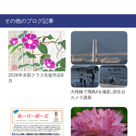
その他のブログ記事
2026年水彩クラス生徒作品8
月
大桟橋で飛鳥Ⅱを撮影_弥生台
カメラ講座