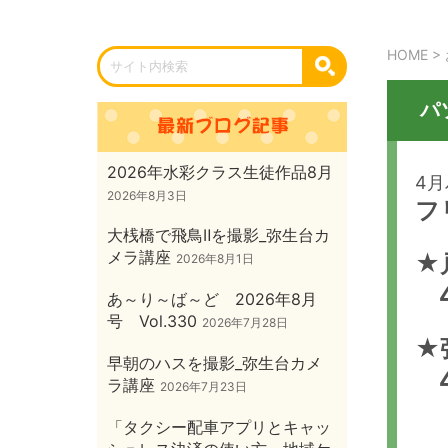
HOME
>
パ
2026年水彩クラス生徒作品8月
4
2026年8月3日
フ
大桟橋で飛鳥Ⅱを撮影_弥生台カ
メラ講座
★
2026年8月1日
4
あ～り～ば～ど 2026年8月
号 Vol.330
2026年7月28日
★
早朝のハスを撮影_弥生台カメ
4
ラ講座
2026年7月23日
「タクシー配車アプリとキャッ