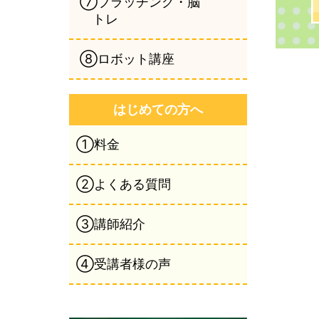
⑦ブラッチング・脳
トレ
⑧ロボット講座
はじめての方へ
①料金
②よくある質問
③講師紹介
④受講者様の声