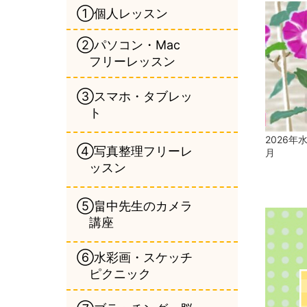
①個人レッスン
②パソコン・Mac
フリーレッスン
③スマホ・タブレッ
ト
2026年
④写真整理フリーレ
月
ッスン
⑤畠中先生のカメラ
講座
⑥水彩画・スケッチ
ピクニック