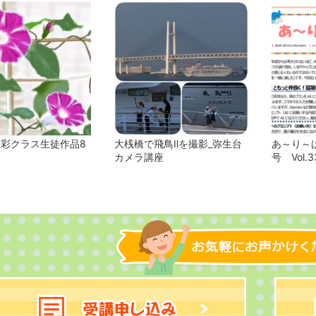
水彩クラス生徒作品8
大桟橋で飛鳥Ⅱを撮影_弥生台
あ～り～ば
カメラ講座
号 Vol.3