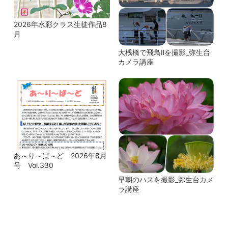
2026年水彩クラス生徒作品8
月
大桟橋で飛鳥Ⅱを撮影_弥生台
カメラ講座
あ～り～ば～ど 2026年8月
号 Vol.330
早朝のハスを撮影_弥生台カメ
ラ講座