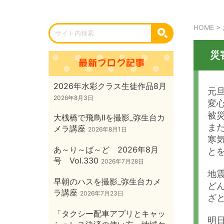
HOME
>
災
2026年水彩クラス生徒作品8月
元
2026年8月3日
変
被
大桟橋で飛鳥Ⅱを撮影_弥生台カ
ま
メラ講座
2026年8月1日
寒
あ～り～ば～ど 2026年8月
と
号 Vol.330
2026年7月28日
地
早朝のハスを撮影_弥生台カメ
ど
ラ講座
2026年7月23日
ざ
「タクシー配車アプリとキャッ
明