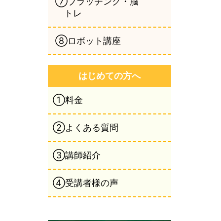
⑦ブラッチング・脳
トレ
⑧ロボット講座
はじめての方へ
①料金
②よくある質問
③講師紹介
④受講者様の声