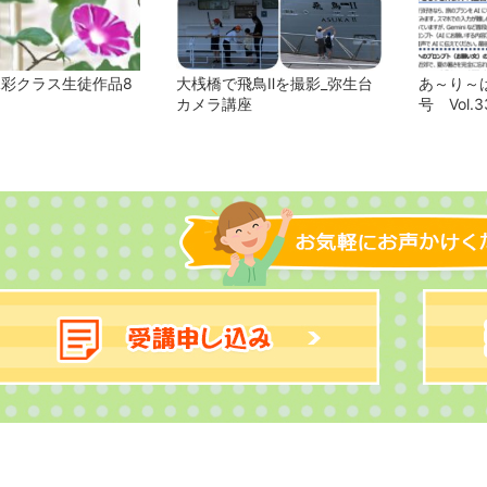
水彩クラス生徒作品8
大桟橋で飛鳥Ⅱを撮影_弥生台
あ～り～ば
カメラ講座
号 Vol.3