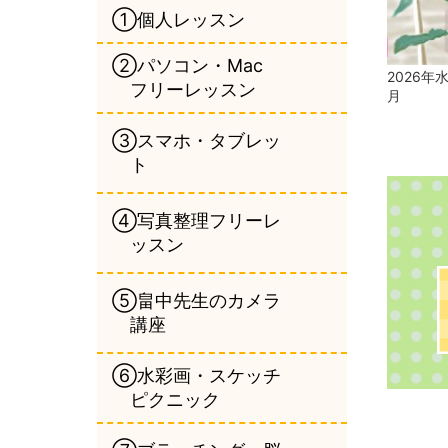
①個人レッスン
②パソコン・Mac
2026年
フリーレッスン
月
③スマホ・タブレッ
ト
④写真整理フリーレ
ッスン
⑤畠中先生のカメラ
講座
⑥水彩画・スケッチ
ピクニック