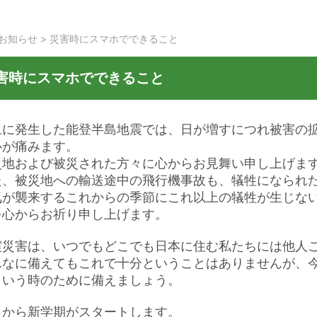
お知らせ
>
災害時にスマホでできること
害時にスマホでできること
旦に発生した能登半島地震では、日が増すにつれ被害の
心が痛みます。
災地および被災された方々に心からお見舞い申し上げま
た、被災地への輸送途中の飛行機事故も、犠牲になられ
気が襲来するこれからの季節にこれ以上の犠牲が生じな
を心からお祈り申し上げます。
震災害は、いつでもどこでも日本に住む私たちには他人
んなに備えてもこれで十分ということはありませんが、
という時のために備えましょう。
日から新学期がスタートします。