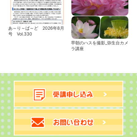
あ～り～ば～ど 2026年8月
号 Vol.330
早朝のハスを撮影_弥生台カメ
ラ講座