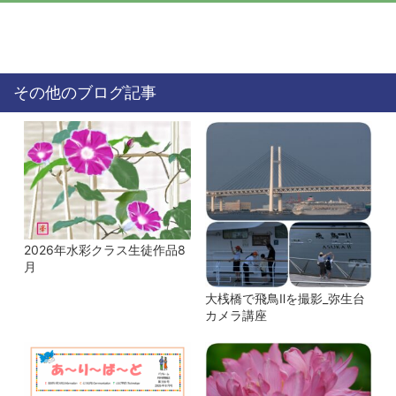
その他のブログ記事
2026年水彩クラス生徒作品8
月
大桟橋で飛鳥Ⅱを撮影_弥生台
カメラ講座