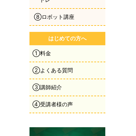
⑧ロボット講座
はじめての方へ
①料金
②よくある質問
③講師紹介
④受講者様の声