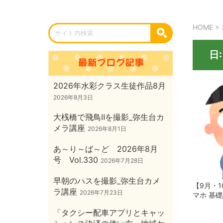
HOME
>
日
2026年水彩クラス生徒作品8月
2026年8月3日
大桟橋で飛鳥Ⅱを撮影_弥生台カ
メラ講座
2026年8月1日
あ～り～ば～ど 2026年8月
号 Vol.330
2026年7月28日
早朝のハスを撮影_弥生台カメ
【9月・1
ラ講座
2026年7月23日
マホ 基
「タクシー配車アプリとキャッ