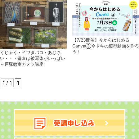
【7/23開催】今からはじめる
Canva③今ドキの縦型動画を作ろ
う！
くじゃく・イワタバコ・あじさ
い・・・鎌倉は被写体がいっぱい
～戸塚教室カメラ講座
1 / 1
1