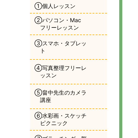
①個人レッスン
②パソコン・Mac
フリーレッスン
③スマホ・タブレッ
ト
④写真整理フリーレ
ッスン
⑤畠中先生のカメラ
講座
⑥水彩画・スケッチ
ピクニック