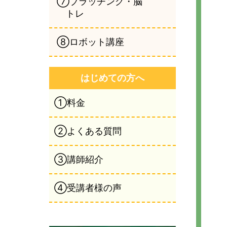
⑦ブラッチング・脳
トレ
⑧ロボット講座
はじめての方へ
①料金
②よくある質問
③講師紹介
④受講者様の声