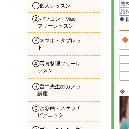
教
①個人レッスン
維
②パソコン・Mac
●
フリーレッスン
◆
③スマホ・タブレッ
ト
④写真整理フリーレ
ッスン
⑤畠中先生のカメラ
講座
⑥水彩画・スケッチ
ピクニック