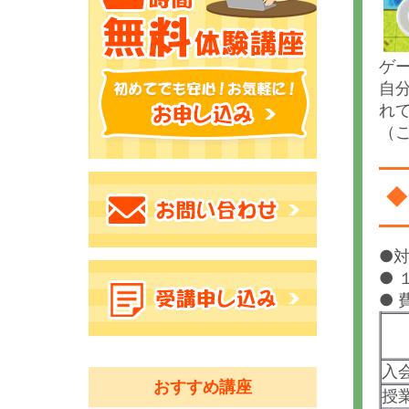
ゲ
自
れ
（
◆
●
●
●
入
おすすめ講座
授