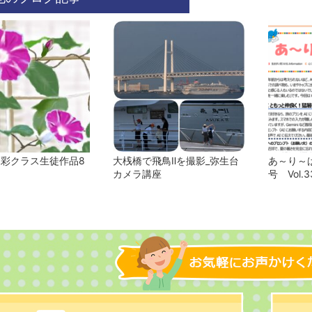
水彩クラス生徒作品8
大桟橋で飛鳥Ⅱを撮影_弥生台
あ～り～ば
カメラ講座
号 Vol.3