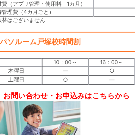
材費（アプリ管理・使用料 1カ月）
持管理費（4カ月ごと）
 振替はございません
パソルーム戸塚校時間割
10：00～
16：00～
木曜日
―
○
土曜日
○
―
※
お問い合わせ・お申込みはこちらから