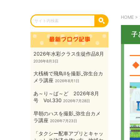
HOME
>
子
2026年水彩クラス生徒作品8月
2026年8月3日
◆
大桟橋で飛鳥Ⅱを撮影_弥生台カ
メラ講座
2026年8月1日
あ～り～ば～ど 2026年8月
号 Vol.330
2026年7月28日
早朝のハスを撮影_弥生台カメ
ラ講座
2026年7月23日
「タクシー配車アプリとキャッ