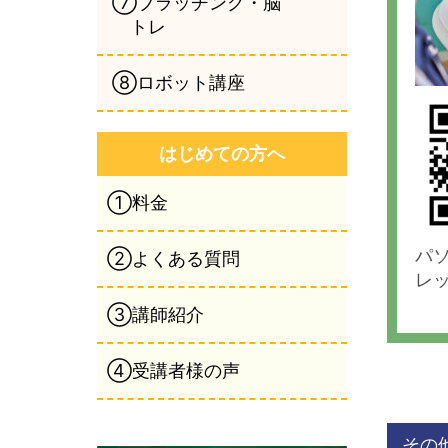
⑦ブラッチング・脳
トレ
⑧ロボット講座
はじめての方へ
①料金
パ
②よくある質問
レ
③講師紹介
④受講者様の声
その