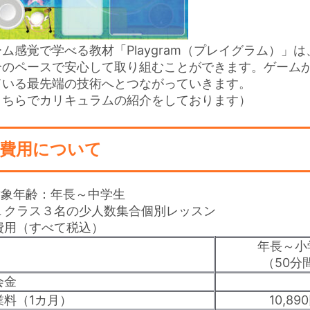
ーム感覚で学べる教材「Playgram（プレイグラム）
分のペースで安心して取り組むことができます。ゲーム
ている最先端の技術へとつながっていきます。
こちらでカリキュラムの紹介をしております）
費用について
対象年齢：年長～中学生
 １クラス３名の少人数集合個別レッスン
 費用（すべて税込）
年長～小
（50分
会金
業料（1カ月）
10,89