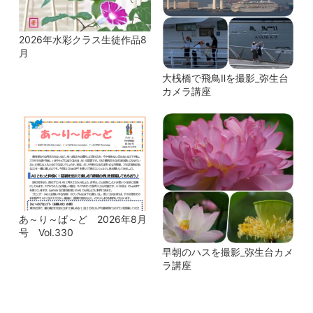
2026年水彩クラス生徒作品8
月
大桟橋で飛鳥Ⅱを撮影_弥生台
カメラ講座
あ～り～ば～ど 2026年8月
号 Vol.330
早朝のハスを撮影_弥生台カメ
ラ講座