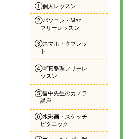
①個人レッスン
②パソコン・Mac
フリーレッスン
③スマホ・タブレッ
ト
④写真整理フリーレ
ッスン
⑤畠中先生のカメラ
講座
⑥水彩画・スケッチ
ピクニック