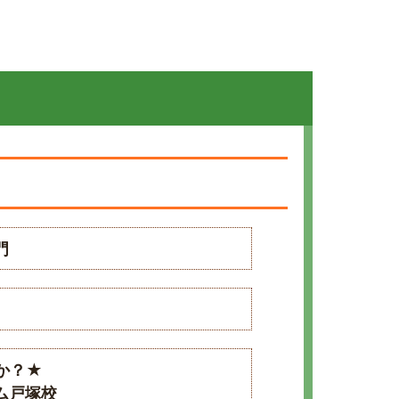
門
か？★
ム戸塚校