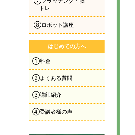
⑦ブラッチング・脳
トレ
⑧ロボット講座
はじめての方へ
①料金
②よくある質問
③講師紹介
④受講者様の声