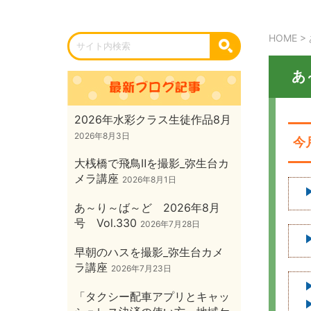
HOME
>
あ
2026年水彩クラス生徒作品8月
2026年8月3日
今
大桟橋で飛鳥Ⅱを撮影_弥生台カ
メラ講座
2026年8月1日
あ～り～ば～ど 2026年8月
号 Vol.330
2026年7月28日
早朝のハスを撮影_弥生台カメ
ラ講座
2026年7月23日
「タクシー配車アプリとキャッ