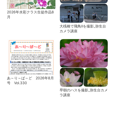
2026年水彩クラス生徒作品8
月
大桟橋で飛鳥Ⅱを撮影_弥生台
カメラ講座
あ～り～ば～ど 2026年8月
号 Vol.330
早朝のハスを撮影_弥生台カメ
ラ講座