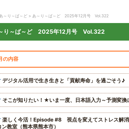
あ～り～ば～ど
>
あ～り～ば～ど 2025年12月号 Vol.322
～り～ば～ど 2025年12月号 Vol.322
月の内容
デジタル活用で生き生きと「貢献寿命」を過ごそう♪
そこが知りたい！★いま一度、日本語入力～予測変換
楽しく今活！Episode #8 視点を変えてストレス
コン教室（熊本県熊本市）