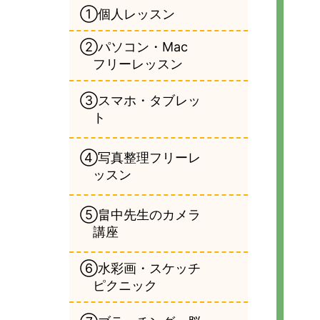
①個人レッスン
②パソコン・Mac
フリーレッスン
③スマホ・タブレッ
ト
④写真整理フリーレ
ッスン
⑤畠中先生のカメラ
講座
⑥水彩画・スケッチ
ピクニック