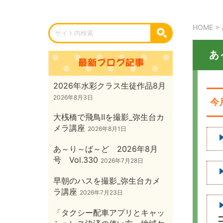
HOME
>
あ
2026年水彩クラス生徒作品8月
2026年8月3日
今
大桟橋で飛鳥Ⅱを撮影_弥生台カ
メラ講座
2026年8月1日
あ～り～ば～ど 2026年8月
号 Vol.330
2026年7月28日
早朝のハスを撮影_弥生台カメ
ラ講座
2026年7月23日
「タクシー配車アプリとキャッ