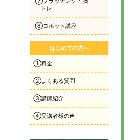
⑦ブラッチング・脳
トレ
⑧ロボット講座
はじめての方へ
①料金
②よくある質問
③講師紹介
④受講者様の声