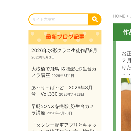
HOME
>
作
2026年水彩クラス生徒作品8月
お
2026年8月3日
２
り
大桟橋で飛鳥Ⅱを撮影_弥生台カ
・
メラ講座
2026年8月1日
あ～り～ば～ど 2026年8月
号 Vol.330
2026年7月28日
早朝のハスを撮影_弥生台カメ
ラ講座
2026年7月23日
「タクシー配車アプリとキャッ