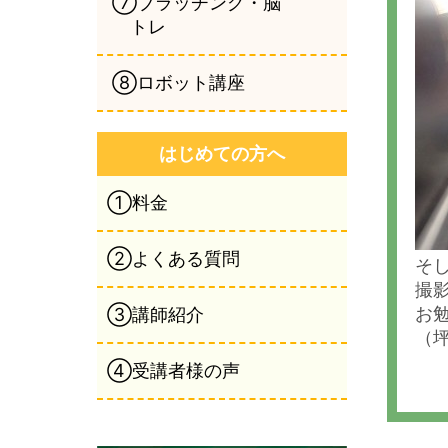
⑦ブラッチング・脳
トレ
⑧ロボット講座
はじめての方へ
①料金
②よくある質問
そ
撮
お
③講師紹介
（
④受講者様の声