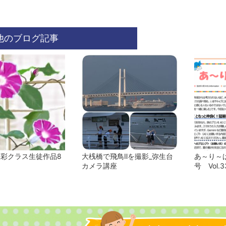
他のブログ記事
水彩クラス生徒作品8
大桟橋で飛鳥Ⅱを撮影_弥生台
あ～り～ば
カメラ講座
号 Vol.3