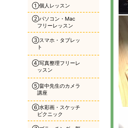
①個人レッスン
②パソコン・Mac
フリーレッスン
③スマホ・タブレッ
ト
④写真整理フリーレ
ッスン
⑤畠中先生のカメラ
講座
⑥水彩画・スケッチ
ピクニック