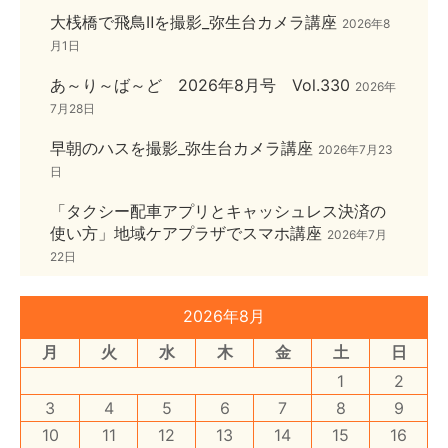
大桟橋で飛鳥Ⅱを撮影_弥生台カメラ講座
2026年8
月1日
あ～り～ば～ど 2026年8月号 Vol.330
2026年
7月28日
早朝のハスを撮影_弥生台カメラ講座
2026年7月23
日
「タクシー配車アプリとキャッシュレス決済の
使い方」地域ケアプラザでスマホ講座
2026年7月
22日
2026年8月
月
火
水
木
金
土
日
1
2
3
4
5
6
7
8
9
10
11
12
13
14
15
16