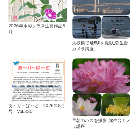
2026年水彩クラス生徒作品8
月
大桟橋で飛鳥Ⅱを撮影_弥生台
カメラ講座
あ～り～ば～ど 2026年8月
号 Vol.330
早朝のハスを撮影_弥生台カメ
ラ講座