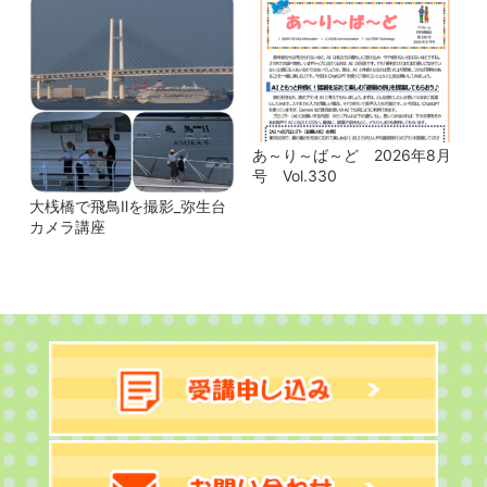
あ～り～ば～ど 2026年8月
号 Vol.330
大桟橋で飛鳥Ⅱを撮影_弥生台
カメラ講座