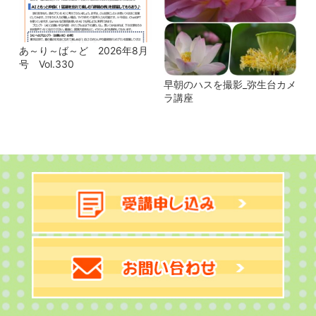
あ～り～ば～ど 2026年8月
号 Vol.330
早朝のハスを撮影_弥生台カメ
ラ講座