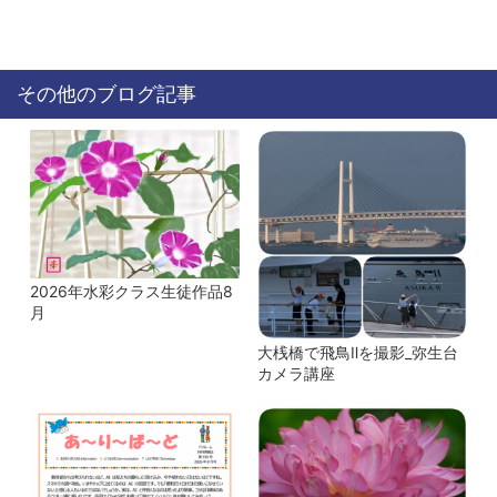
その他のブログ記事
2026年水彩クラス生徒作品8
月
大桟橋で飛鳥Ⅱを撮影_弥生台
カメラ講座