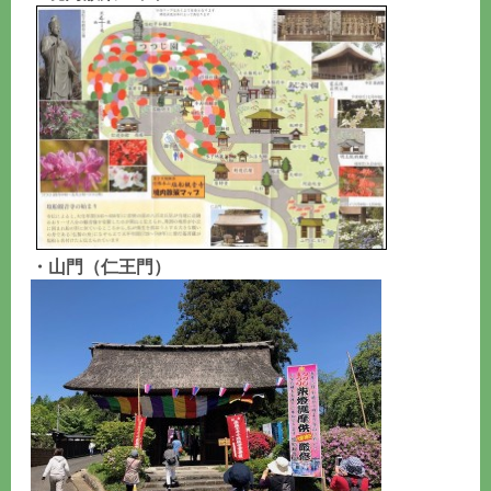
・山門（仁王門）