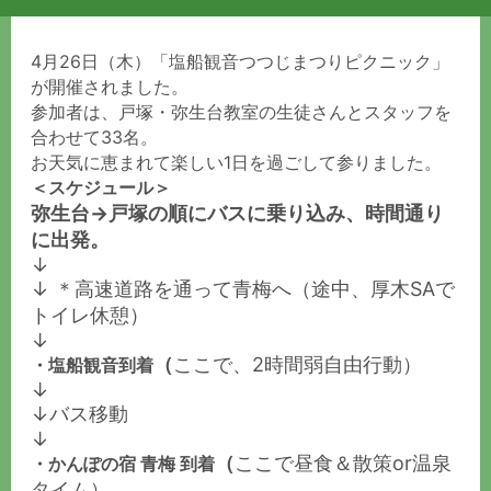
4月26日（木）「塩船観音つつじまつりピクニック」
が開催されました。
参加者は、戸塚・弥生台教室の生徒さんとスタッフを
合わせて33名。
お天気に恵まれて楽しい1日を過ごして参りました。
＜スケジュール＞
弥生台→戸塚の順にバスに乗り込み、時間通り
に出発。
↓
↓ ＊高速道路を通って青梅へ（途中、厚木SAで
トイレ休憩）
↓
（
ここで、2時間弱自由行動）
・塩船観音到着
↓
↓バス移動
↓
（
ここで昼食＆散策or温泉
・かんぽの宿 青梅 到着
タイム）