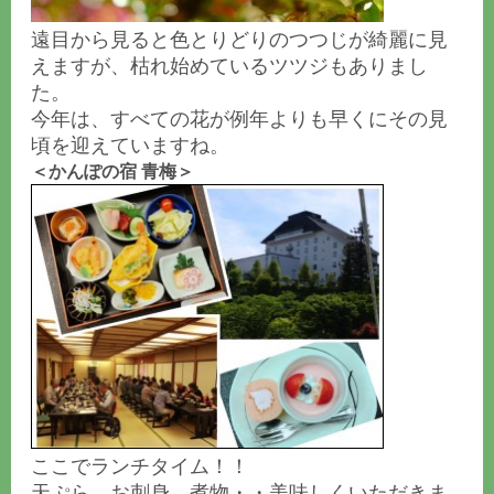
遠目から見ると色とりどりのつつじが綺麗に見
えますが、枯れ始めているツツジもありまし
た。
今年は、すべての花が例年よりも早くにその見
頃を迎えていますね。
＜
かんぽの宿 青梅
＞
ここでランチタイム！！
天ぷら、お刺身、煮物・・美味しくいただきま