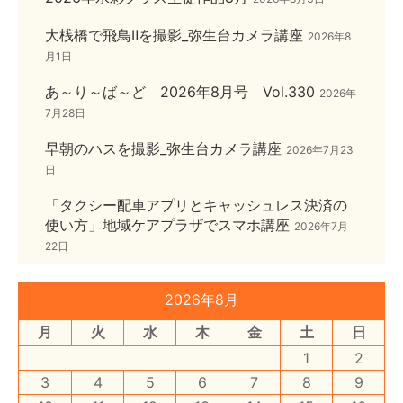
大桟橋で飛鳥Ⅱを撮影_弥生台カメラ講座
2026年8
月1日
あ～り～ば～ど 2026年8月号 Vol.330
2026年
7月28日
早朝のハスを撮影_弥生台カメラ講座
2026年7月23
日
「タクシー配車アプリとキャッシュレス決済の
使い方」地域ケアプラザでスマホ講座
2026年7月
22日
2026年8月
月
火
水
木
金
土
日
1
2
3
4
5
6
7
8
9