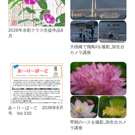
2026年水彩クラス生徒作品8
月
大桟橋で飛鳥Ⅱを撮影_弥生台
カメラ講座
あ～り～ば～ど 2026年8月
号 Vol.330
早朝のハスを撮影_弥生台カメ
ラ講座