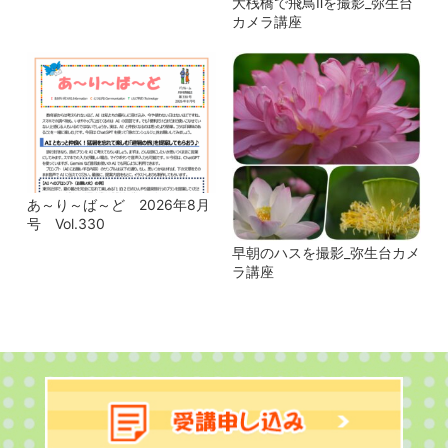
大桟橋で飛鳥Ⅱを撮影_弥生台
カメラ講座
あ～り～ば～ど 2026年8月
号 Vol.330
早朝のハスを撮影_弥生台カメ
ラ講座