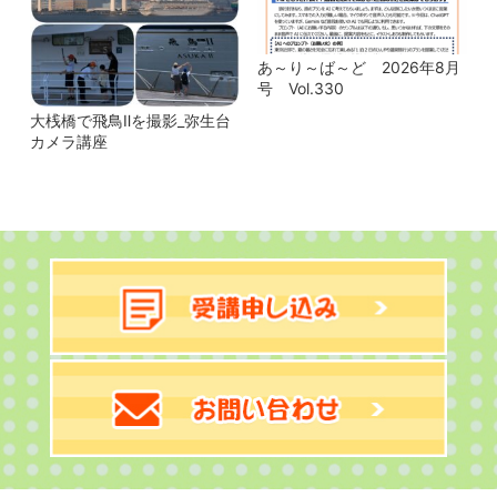
あ～り～ば～ど 2026年8月
号 Vol.330
大桟橋で飛鳥Ⅱを撮影_弥生台
カメラ講座